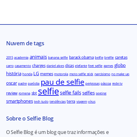
Nuvem de tags
animais
barack obama
caretas
2015
academia
banana selfie
belfie
brelfie
globo
charges
dicas
carro
casamento
daniel alves
elefante
feet selfie
games
história
LG
memes
honda
motorola
moto selfie stick
narcisismo
no make up
pau de selfie
oscar
padre
paródia
perigosas
páscoa
rede tv
selfie
selfie fails
selfies
review
sbt
romena
sexting
smartphones
terra
tech tudo
tendências
viagem
vírus
Sobre o Selfie Blog
O Selfie Blog é um blog que traz informações e