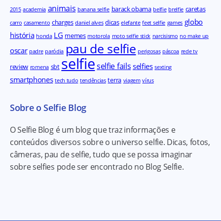
animais
barack obama
caretas
2015
academia
banana selfie
belfie
brelfie
globo
charges
dicas
carro
casamento
daniel alves
elefante
feet selfie
games
história
LG
memes
honda
motorola
moto selfie stick
narcisismo
no make up
pau de selfie
oscar
padre
paródia
perigosas
páscoa
rede tv
selfie
selfie fails
selfies
review
sbt
romena
sexting
smartphones
terra
tech tudo
tendências
viagem
vírus
Sobre o Selfie Blog
O Selfie Blog é um blog que traz informações e
conteúdos diversos sobre o universo selfie. Dicas, fotos,
câmeras, pau de selfie, tudo que se possa imaginar
sobre selfies pode ser encontrado no Blog Selfie.