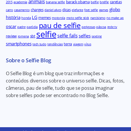
animais
barack obama
caretas
2015
academia
banana selfie
belfie
brelfie
globo
charges
dicas
carro
casamento
daniel alves
elefante
feet selfie
games
história
LG
memes
honda
motorola
moto selfie stick
narcisismo
no make up
pau de selfie
oscar
padre
paródia
perigosas
páscoa
rede tv
selfie
selfie fails
selfies
review
sbt
romena
sexting
smartphones
terra
tech tudo
tendências
viagem
vírus
Sobre o Selfie Blog
O Selfie Blog é um blog que traz informações e
conteúdos diversos sobre o universo selfie. Dicas, fotos,
câmeras, pau de selfie, tudo que se possa imaginar
sobre selfies pode ser encontrado no Blog Selfie.