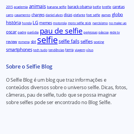
animais
barack obama
caretas
2015
academia
banana selfie
belfie
brelfie
globo
charges
dicas
carro
casamento
daniel alves
elefante
feet selfie
games
história
LG
memes
honda
motorola
moto selfie stick
narcisismo
no make up
pau de selfie
oscar
padre
paródia
perigosas
páscoa
rede tv
selfie
selfie fails
selfies
review
sbt
romena
sexting
smartphones
terra
tech tudo
tendências
viagem
vírus
Sobre o Selfie Blog
O Selfie Blog é um blog que traz informações e
conteúdos diversos sobre o universo selfie. Dicas, fotos,
câmeras, pau de selfie, tudo que se possa imaginar
sobre selfies pode ser encontrado no Blog Selfie.