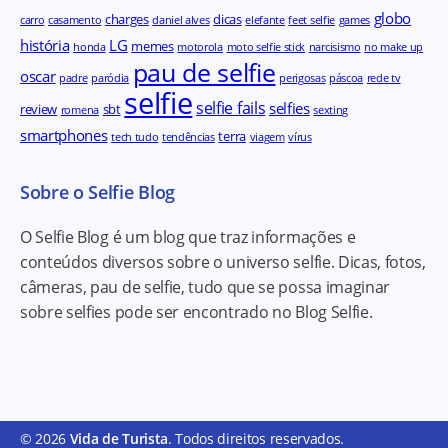
globo
charges
dicas
carro
casamento
daniel alves
elefante
feet selfie
games
história
LG
memes
honda
motorola
moto selfie stick
narcisismo
no make up
pau de selfie
oscar
padre
paródia
perigosas
páscoa
rede tv
selfie
selfie fails
selfies
review
sbt
romena
sexting
smartphones
terra
tech tudo
tendências
viagem
vírus
Sobre o Selfie Blog
O Selfie Blog é um blog que traz informações e
conteúdos diversos sobre o universo selfie. Dicas, fotos,
câmeras, pau de selfie, tudo que se possa imaginar
sobre selfies pode ser encontrado no Blog Selfie.
© 2026
Vida de Turista
. Todos direitos reservados.