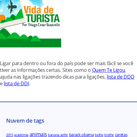
Ligar para dentro ou fora do país pode ser mais fácil se você
tiver as informações certas. Sites como o
Quem Te Ligou
ajuda nas ligações trazendo dicas para ligações,
lista de DDD
e
lista de DDI
.
Nuvem de tags
animais
barack obama
caretas
2015
academia
banana selfie
belfie
brelfie