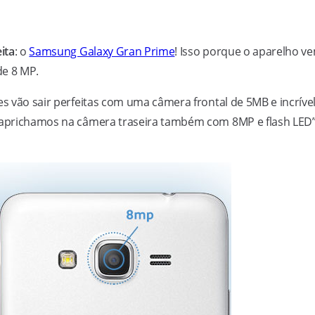
ita
: o
Samsung Galaxy Gran Prime
! Isso porque o aparelho v
de 8 MP.
es vão sair perfeitas com uma câmera frontal de 5MB e incríve
 caprichamos na câmera traseira também com 8MP e flash LED”