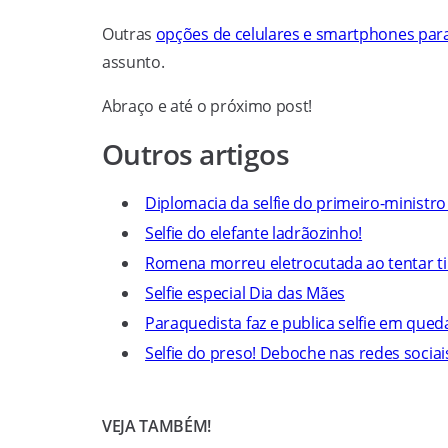
Outras
opções de celulares e smartphones para 
assunto.
Abraço e até o próximo post!
Outros artigos
Diplomacia da selfie do primeiro-ministro
Selfie do elefante ladrãozinho!
Romena morreu eletrocutada ao tentar tira
Selfie especial Dia das Mães
Paraquedista faz e publica selfie em queda
Selfie do preso! Deboche nas redes sociai
VEJA TAMBÉM!