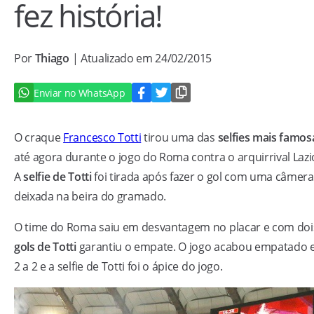
fez história!
Por
Thiago
| Atualizado em 24/02/2015
Enviar no WhatsApp
O craque
Francesco Totti
tirou uma das
selfies mais famos
até agora durante o jogo do Roma contra o arquirrival Lazi
A
selfie de Totti
foi tirada após fazer o gol com uma câmera
deixada na beira do gramado.
O time do Roma saiu em desvantagem no placar e com doi
gols de Totti
garantiu o empate. O jogo acabou empatado
2 a 2 e a selfie de Totti foi o ápice do jogo.