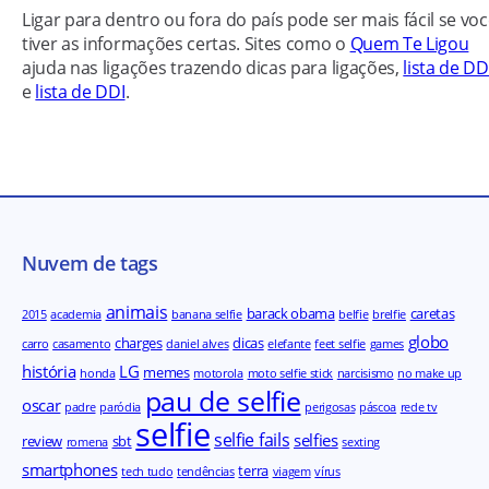
Ligar para dentro ou fora do país pode ser mais fácil se vo
tiver as informações certas. Sites como o
Quem Te Ligou
ajuda nas ligações trazendo dicas para ligações,
lista de D
e
lista de DDI
.
Nuvem de tags
animais
barack obama
caretas
2015
academia
banana selfie
belfie
brelfie
globo
charges
dicas
carro
casamento
daniel alves
elefante
feet selfie
games
história
LG
memes
honda
motorola
moto selfie stick
narcisismo
no make up
pau de selfie
oscar
padre
paródia
perigosas
páscoa
rede tv
selfie
selfie fails
selfies
review
sbt
romena
sexting
smartphones
terra
tech tudo
tendências
viagem
vírus