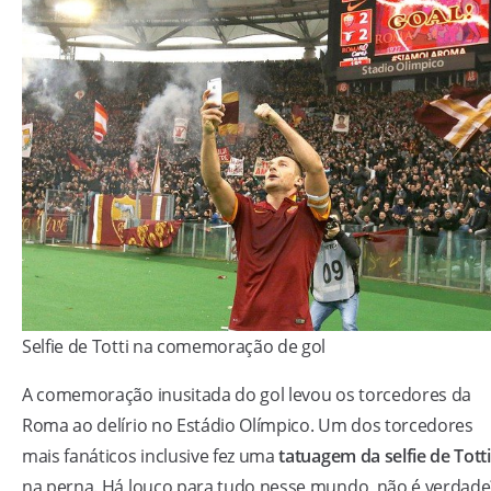
Selfie de Totti na comemoração de gol
A comemoração inusitada do gol levou os torcedores da
Roma ao delírio no Estádio Olímpico. Um dos torcedores
mais fanáticos inclusive fez uma
tatuagem da selfie de Totti
na perna. Há louco para tudo nesse mundo, não é verdade