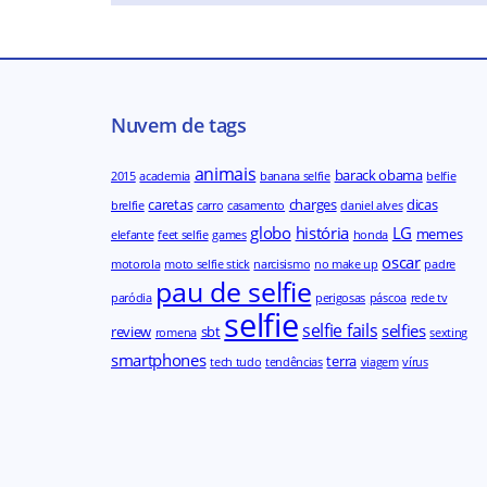
Nuvem de tags
animais
barack obama
2015
academia
banana selfie
belfie
caretas
charges
dicas
brelfie
carro
casamento
daniel alves
globo
história
LG
memes
elefante
feet selfie
games
honda
oscar
motorola
moto selfie stick
narcisismo
no make up
padre
pau de selfie
paródia
perigosas
páscoa
rede tv
selfie
selfie fails
selfies
review
sbt
romena
sexting
smartphones
terra
tech tudo
tendências
viagem
vírus