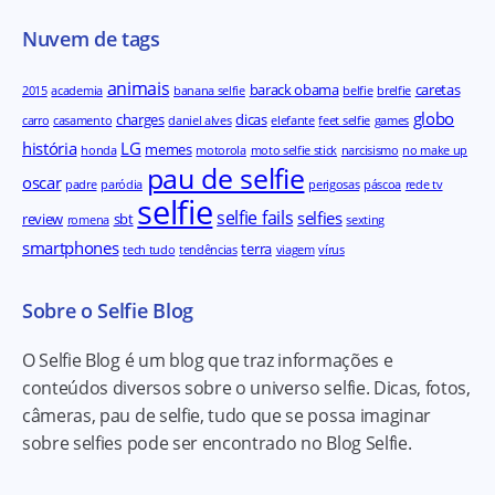
Nuvem de tags
animais
barack obama
caretas
2015
academia
banana selfie
belfie
brelfie
globo
charges
dicas
carro
casamento
daniel alves
elefante
feet selfie
games
história
LG
memes
honda
motorola
moto selfie stick
narcisismo
no make up
pau de selfie
oscar
padre
paródia
perigosas
páscoa
rede tv
selfie
selfie fails
selfies
review
sbt
romena
sexting
smartphones
terra
tech tudo
tendências
viagem
vírus
Sobre o Selfie Blog
O Selfie Blog é um blog que traz informações e
conteúdos diversos sobre o universo selfie. Dicas, fotos,
câmeras, pau de selfie, tudo que se possa imaginar
sobre selfies pode ser encontrado no Blog Selfie.