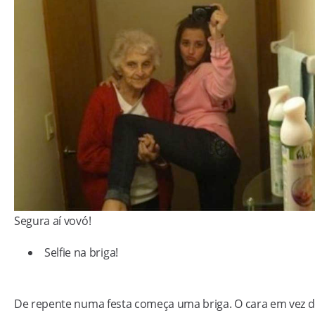
Segura aí vovó!
Selfie na briga!
De repente numa festa começa uma briga. O cara em vez 