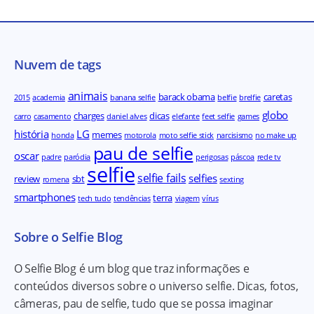
Nuvem de tags
animais
barack obama
caretas
2015
academia
banana selfie
belfie
brelfie
globo
charges
dicas
carro
casamento
daniel alves
elefante
feet selfie
games
história
LG
memes
honda
motorola
moto selfie stick
narcisismo
no make up
pau de selfie
oscar
padre
paródia
perigosas
páscoa
rede tv
selfie
selfie fails
selfies
review
sbt
romena
sexting
smartphones
terra
tech tudo
tendências
viagem
vírus
Sobre o Selfie Blog
O Selfie Blog é um blog que traz informações e
conteúdos diversos sobre o universo selfie. Dicas, fotos,
câmeras, pau de selfie, tudo que se possa imaginar