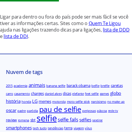
Ligar para dentro ou fora do país pode ser mais fácil se você
tiver as informações certas. Sites como o
Quem Te Ligou
ajuda nas ligações trazendo dicas para ligações,
lista de DDD
e
lista de DDI
.
Nuvem de tags
animais
barack obama
caretas
2015
academia
banana selfie
belfie
brelfie
globo
charges
dicas
carro
casamento
daniel alves
elefante
feet selfie
games
história
LG
memes
honda
motorola
moto selfie stick
narcisismo
no make up
pau de selfie
oscar
padre
paródia
perigosas
páscoa
rede tv
selfie
selfie fails
selfies
review
sbt
romena
sexting
smartphones
terra
tech tudo
tendências
viagem
vírus