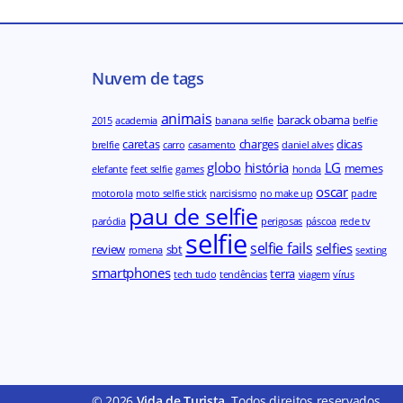
Nuvem de tags
animais
barack obama
2015
academia
banana selfie
belfie
caretas
charges
dicas
brelfie
carro
casamento
daniel alves
globo
história
LG
memes
elefante
feet selfie
games
honda
oscar
motorola
moto selfie stick
narcisismo
no make up
padre
pau de selfie
paródia
perigosas
páscoa
rede tv
selfie
selfie fails
selfies
review
sbt
romena
sexting
smartphones
terra
tech tudo
tendências
viagem
vírus
© 2026
Vida de Turista
. Todos direitos reservados.