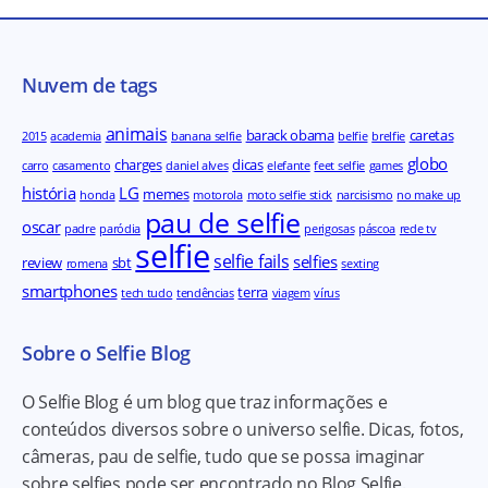
Nuvem de tags
animais
barack obama
caretas
2015
academia
banana selfie
belfie
brelfie
globo
charges
dicas
carro
casamento
daniel alves
elefante
feet selfie
games
história
LG
memes
honda
motorola
moto selfie stick
narcisismo
no make up
pau de selfie
oscar
padre
paródia
perigosas
páscoa
rede tv
selfie
selfie fails
selfies
review
sbt
romena
sexting
smartphones
terra
tech tudo
tendências
viagem
vírus
Sobre o Selfie Blog
O Selfie Blog é um blog que traz informações e
conteúdos diversos sobre o universo selfie. Dicas, fotos,
câmeras, pau de selfie, tudo que se possa imaginar
sobre selfies pode ser encontrado no Blog Selfie.