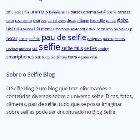
animais
barack obama
caretas
2015
academia
banana selfie
belfie
brelfie
globo
charges
dicas
carro
casamento
daniel alves
elefante
feet selfie
games
história
LG
memes
honda
motorola
moto selfie stick
narcisismo
no make up
pau de selfie
oscar
padre
paródia
perigosas
páscoa
rede tv
selfie
selfie fails
selfies
review
sbt
romena
sexting
smartphones
terra
tech tudo
tendências
viagem
vírus
Sobre o Selfie Blog
O Selfie Blog é um blog que traz informações e
conteúdos diversos sobre o universo selfie. Dicas, fotos,
câmeras, pau de selfie, tudo que se possa imaginar
sobre selfies pode ser encontrado no Blog Selfie.