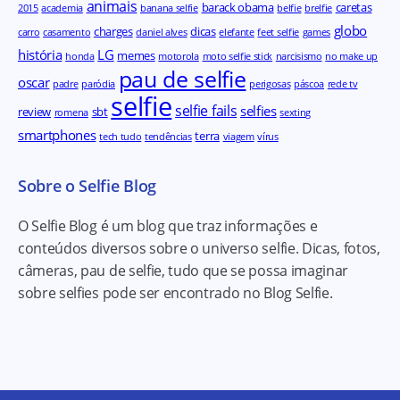
animais
barack obama
caretas
2015
academia
banana selfie
belfie
brelfie
globo
charges
dicas
carro
casamento
daniel alves
elefante
feet selfie
games
história
LG
memes
honda
motorola
moto selfie stick
narcisismo
no make up
pau de selfie
oscar
padre
paródia
perigosas
páscoa
rede tv
selfie
selfie fails
selfies
review
sbt
romena
sexting
smartphones
terra
tech tudo
tendências
viagem
vírus
Sobre o Selfie Blog
O Selfie Blog é um blog que traz informações e
conteúdos diversos sobre o universo selfie. Dicas, fotos,
câmeras, pau de selfie, tudo que se possa imaginar
sobre selfies pode ser encontrado no Blog Selfie.