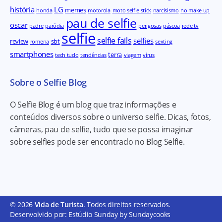
história
LG
memes
honda
motorola
moto selfie stick
narcisismo
no make up
pau de selfie
oscar
padre
paródia
perigosas
páscoa
rede tv
selfie
selfie fails
selfies
review
sbt
romena
sexting
smartphones
terra
tech tudo
tendências
viagem
vírus
Sobre o Selfie Blog
O Selfie Blog é um blog que traz informações e
conteúdos diversos sobre o universo selfie. Dicas, fotos,
câmeras, pau de selfie, tudo que se possa imaginar
sobre selfies pode ser encontrado no Blog Selfie.
© 2026
Vida de Turista
. Todos direitos reservados.
Desenvolvido por: Estúdio Sunday by Sundaycooks