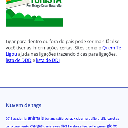
Ligar para dentro ou fora do país pode ser mais fácil se
você tiver as informações certas. Sites como o
Quem Te
Ligou
ajuda nas ligações trazendo dicas para ligações,
lista de DDD
e
lista de DDI
.
Nuvem de tags
animais
barack obama
caretas
2015
academia
banana selfie
belfie
brelfie
globo
charges
dicas
carro
casamento
daniel alves
elefante
feet selfie
games