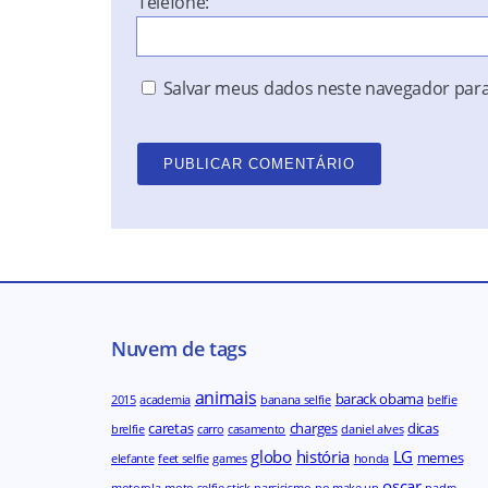
Telefone:
Salvar meus dados neste navegador para
Nuvem de tags
animais
barack obama
2015
academia
banana selfie
belfie
caretas
charges
dicas
brelfie
carro
casamento
daniel alves
globo
história
LG
memes
elefante
feet selfie
games
honda
oscar