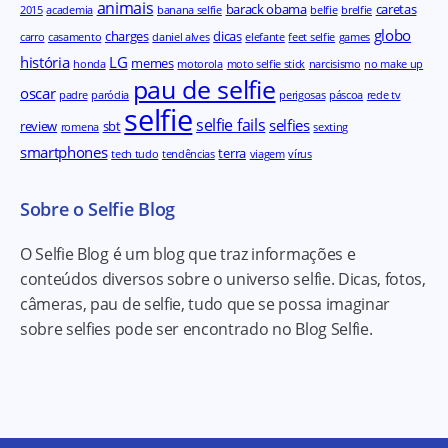
animais
barack obama
caretas
2015
academia
banana selfie
belfie
brelfie
globo
charges
dicas
carro
casamento
daniel alves
elefante
feet selfie
games
história
LG
memes
honda
motorola
moto selfie stick
narcisismo
no make up
pau de selfie
oscar
padre
paródia
perigosas
páscoa
rede tv
selfie
selfie fails
selfies
review
sbt
romena
sexting
smartphones
terra
tech tudo
tendências
viagem
vírus
Sobre o Selfie Blog
O Selfie Blog é um blog que traz informações e
conteúdos diversos sobre o universo selfie. Dicas, fotos,
câmeras, pau de selfie, tudo que se possa imaginar
sobre selfies pode ser encontrado no Blog Selfie.