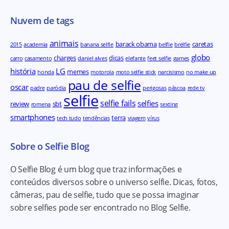
Nuvem de tags
animais
barack obama
caretas
2015
academia
banana selfie
belfie
brelfie
globo
charges
dicas
carro
casamento
daniel alves
elefante
feet selfie
games
história
LG
memes
honda
motorola
moto selfie stick
narcisismo
no make up
pau de selfie
oscar
padre
paródia
perigosas
páscoa
rede tv
selfie
selfie fails
selfies
review
sbt
romena
sexting
smartphones
terra
tech tudo
tendências
viagem
vírus
Sobre o Selfie Blog
O Selfie Blog é um blog que traz informações e
conteúdos diversos sobre o universo selfie. Dicas, fotos,
câmeras, pau de selfie, tudo que se possa imaginar
sobre selfies pode ser encontrado no Blog Selfie.