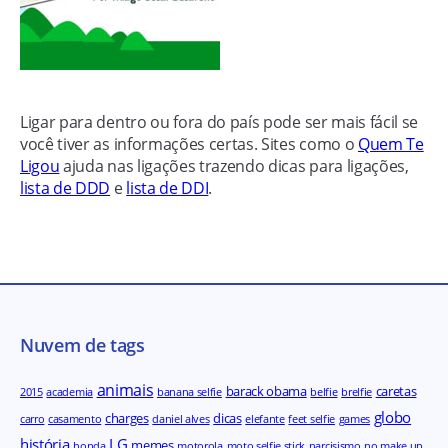
Ligar para dentro ou fora do país pode ser mais fácil se
você tiver as informações certas. Sites como o
Quem Te
Ligou
ajuda nas ligações trazendo dicas para ligações,
lista de DDD
e
lista de DDI
.
Nuvem de tags
animais
barack obama
caretas
2015
academia
banana selfie
belfie
brelfie
globo
charges
dicas
carro
casamento
daniel alves
elefante
feet selfie
games
história
LG
memes
honda
motorola
moto selfie stick
narcisismo
no make up