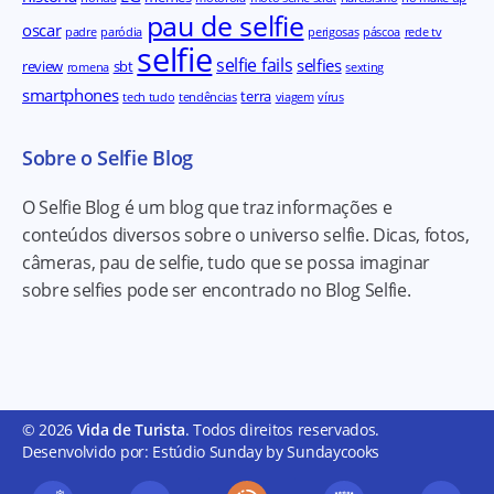
pau de selfie
oscar
padre
paródia
perigosas
páscoa
rede tv
selfie
selfie fails
selfies
review
sbt
romena
sexting
smartphones
terra
tech tudo
tendências
viagem
vírus
Sobre o Selfie Blog
O Selfie Blog é um blog que traz informações e
conteúdos diversos sobre o universo selfie. Dicas, fotos,
câmeras, pau de selfie, tudo que se possa imaginar
sobre selfies pode ser encontrado no Blog Selfie.
© 2026
Vida de Turista
. Todos direitos reservados.
Desenvolvido por: Estúdio Sunday by Sundaycooks