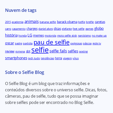
Nuvem de tags
animais
barack obama
caretas
2015
academia
banana selfie
belfie
brelfie
globo
charges
dicas
carro
casamento
daniel alves
elefante
feet selfie
games
história
LG
memes
honda
motorola
moto selfie stick
narcisismo
no make up
pau de selfie
oscar
padre
paródia
perigosas
páscoa
rede tv
selfie
selfie fails
selfies
review
sbt
romena
sexting
smartphones
terra
tech tudo
tendências
viagem
vírus
Sobre o Selfie Blog
O Selfie Blog é um blog que traz informações e
conteúdos diversos sobre o universo selfie. Dicas, fotos,
câmeras, pau de selfie, tudo que se possa imaginar
sobre selfies pode ser encontrado no Blog Selfie.