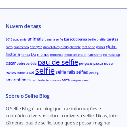
Nuvem de tags
animais
barack obama
caretas
2015
academia
banana selfie
belfie
brelfie
globo
charges
dicas
carro
casamento
daniel alves
elefante
feet selfie
games
história
LG
memes
honda
motorola
moto selfie stick
narcisismo
no make up
pau de selfie
oscar
padre
paródia
perigosas
páscoa
rede tv
selfie
selfie fails
selfies
review
sbt
romena
sexting
smartphones
terra
tech tudo
tendências
viagem
vírus
Sobre o Selfie Blog
O Selfie Blog é um blog que traz informações e
conteúdos diversos sobre o universo selfie. Dicas, fotos,
câmeras, pau de selfie, tudo que se possa imaginar