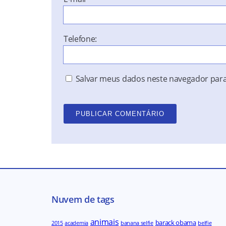
Telefone:
Salvar meus dados neste navegador para
Nuvem de tags
animais
barack obama
2015
academia
banana selfie
belfie