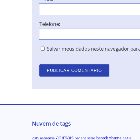
Telefone:
Salvar meus dados neste navegador para
Nuvem de tags
animais
barack obama
2015
academia
banana selfie
belfie