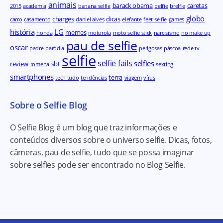
animais
barack obama
caretas
2015
academia
banana selfie
belfie
brelfie
globo
charges
dicas
carro
casamento
daniel alves
elefante
feet selfie
games
história
LG
memes
honda
motorola
moto selfie stick
narcisismo
no make up
pau de selfie
oscar
padre
paródia
perigosas
páscoa
rede tv
selfie
selfie fails
selfies
review
sbt
romena
sexting
smartphones
terra
tech tudo
tendências
viagem
vírus
Sobre o Selfie Blog
O Selfie Blog é um blog que traz informações e
conteúdos diversos sobre o universo selfie. Dicas, fotos,
câmeras, pau de selfie, tudo que se possa imaginar
sobre selfies pode ser encontrado no Blog Selfie.