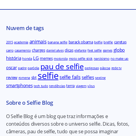
Nuvem de tags
animais
barack obama
caretas
2015
academia
banana selfie
belfie
brelfie
globo
charges
dicas
carro
casamento
daniel alves
elefante
feet selfie
games
história
LG
memes
honda
motorola
moto selfie stick
narcisismo
no make up
pau de selfie
oscar
padre
paródia
perigosas
páscoa
rede tv
selfie
selfie fails
selfies
review
sbt
romena
sexting
smartphones
terra
tech tudo
tendências
viagem
vírus
Sobre o Selfie Blog
O Selfie Blog é um blog que traz informações e
conteúdos diversos sobre o universo selfie. Dicas, fotos,
câmeras, pau de selfie, tudo que se possa imaginar