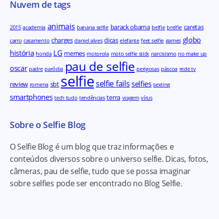
Nuvem de tags
animais
barack obama
caretas
2015
academia
banana selfie
belfie
brelfie
globo
charges
dicas
carro
casamento
daniel alves
elefante
feet selfie
games
história
LG
memes
honda
motorola
moto selfie stick
narcisismo
no make up
pau de selfie
oscar
padre
paródia
perigosas
páscoa
rede tv
selfie
selfie fails
selfies
review
sbt
romena
sexting
smartphones
terra
tech tudo
tendências
viagem
vírus
Sobre o Selfie Blog
O Selfie Blog é um blog que traz informações e
conteúdos diversos sobre o universo selfie. Dicas, fotos,
câmeras, pau de selfie, tudo que se possa imaginar
sobre selfies pode ser encontrado no Blog Selfie.