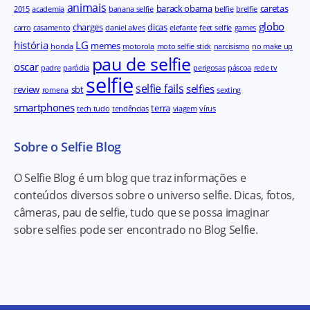
animais
barack obama
caretas
2015
academia
banana selfie
belfie
brelfie
globo
charges
dicas
carro
casamento
daniel alves
elefante
feet selfie
games
história
LG
memes
honda
motorola
moto selfie stick
narcisismo
no make up
pau de selfie
oscar
padre
paródia
perigosas
páscoa
rede tv
selfie
selfie fails
selfies
review
sbt
romena
sexting
smartphones
terra
tech tudo
tendências
viagem
vírus
Sobre o Selfie Blog
O Selfie Blog é um blog que traz informações e
conteúdos diversos sobre o universo selfie. Dicas, fotos,
câmeras, pau de selfie, tudo que se possa imaginar
sobre selfies pode ser encontrado no Blog Selfie.