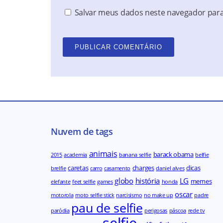
Salvar meus dados neste navegador para
Nuvem de tags
animais
barack obama
2015
academia
banana selfie
belfie
caretas
charges
dicas
brelfie
carro
casamento
daniel alves
globo
história
LG
memes
elefante
feet selfie
games
honda
oscar
motorola
moto selfie stick
narcisismo
no make up
padre
pau de selfie
paródia
perigosas
páscoa
rede tv