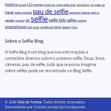
história
LG
memes
honda
motorola
moto selfie stick
narcisismo
no make up
pau de selfie
oscar
padre
paródia
perigosas
páscoa
rede tv
selfie
selfie fails
selfies
review
sbt
romena
sexting
smartphones
terra
tech tudo
tendências
viagem
vírus
Sobre o Selfie Blog
O Selfie Blog é um blog que traz informações e
conteúdos diversos sobre o universo selfie. Dicas, fotos,
câmeras, pau de selfie, tudo que se possa imaginar
sobre selfies pode ser encontrado no Blog Selfie.
© 2026
Vida de Turista
. Todos direitos reservados.
Desenvolvido por: Estúdio Sunday by Sundaycooks