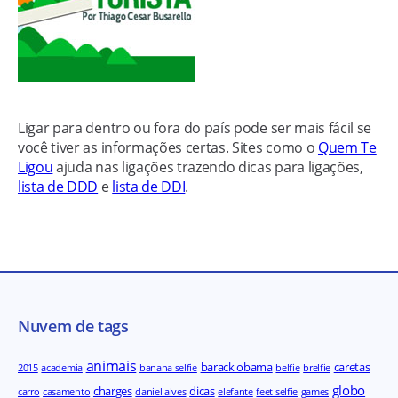
Ligar para dentro ou fora do país pode ser mais fácil se
você tiver as informações certas. Sites como o
Quem Te
Ligou
ajuda nas ligações trazendo dicas para ligações,
lista de DDD
e
lista de DDI
.
Nuvem de tags
animais
barack obama
caretas
2015
academia
banana selfie
belfie
brelfie
globo
charges
dicas
carro
casamento
daniel alves
elefante
feet selfie
games