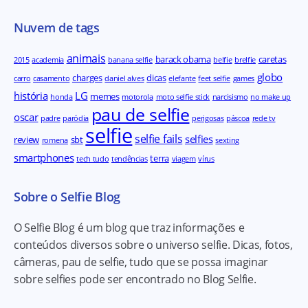
Nuvem de tags
animais
barack obama
caretas
2015
academia
banana selfie
belfie
brelfie
globo
charges
dicas
carro
casamento
daniel alves
elefante
feet selfie
games
história
LG
memes
honda
motorola
moto selfie stick
narcisismo
no make up
pau de selfie
oscar
padre
paródia
perigosas
páscoa
rede tv
selfie
selfie fails
selfies
review
sbt
romena
sexting
smartphones
terra
tech tudo
tendências
viagem
vírus
Sobre o Selfie Blog
O Selfie Blog é um blog que traz informações e
conteúdos diversos sobre o universo selfie. Dicas, fotos,
câmeras, pau de selfie, tudo que se possa imaginar
sobre selfies pode ser encontrado no Blog Selfie.