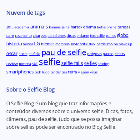
Nuvem de tags
animais
barack obama
caretas
2015
academia
banana selfie
belfie
brelfie
globo
charges
dicas
carro
casamento
daniel alves
elefante
feet selfie
games
história
LG
memes
honda
motorola
moto selfie stick
narcisismo
no make up
pau de selfie
oscar
padre
paródia
perigosas
páscoa
rede tv
selfie
selfie fails
selfies
review
sbt
romena
sexting
smartphones
terra
tech tudo
tendências
viagem
vírus
Sobre o Selfie Blog
O Selfie Blog é um blog que traz informações e
conteúdos diversos sobre o universo selfie. Dicas, fotos,
câmeras, pau de selfie, tudo que se possa imaginar
sobre selfies pode ser encontrado no Blog Selfie.