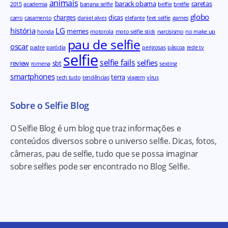
animais
barack obama
caretas
2015
academia
banana selfie
belfie
brelfie
globo
charges
dicas
carro
casamento
daniel alves
elefante
feet selfie
games
história
LG
memes
honda
motorola
moto selfie stick
narcisismo
no make up
pau de selfie
oscar
padre
paródia
perigosas
páscoa
rede tv
selfie
selfie fails
selfies
review
sbt
romena
sexting
smartphones
terra
tech tudo
tendências
viagem
vírus
Sobre o Selfie Blog
O Selfie Blog é um blog que traz informações e
conteúdos diversos sobre o universo selfie. Dicas, fotos,
câmeras, pau de selfie, tudo que se possa imaginar
sobre selfies pode ser encontrado no Blog Selfie.