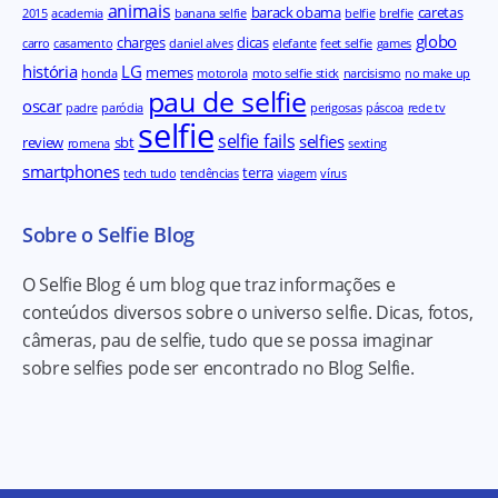
animais
barack obama
caretas
2015
academia
banana selfie
belfie
brelfie
globo
charges
dicas
carro
casamento
daniel alves
elefante
feet selfie
games
história
LG
memes
honda
motorola
moto selfie stick
narcisismo
no make up
pau de selfie
oscar
padre
paródia
perigosas
páscoa
rede tv
selfie
selfie fails
selfies
review
sbt
romena
sexting
smartphones
terra
tech tudo
tendências
viagem
vírus
Sobre o Selfie Blog
O Selfie Blog é um blog que traz informações e
conteúdos diversos sobre o universo selfie. Dicas, fotos,
câmeras, pau de selfie, tudo que se possa imaginar
sobre selfies pode ser encontrado no Blog Selfie.