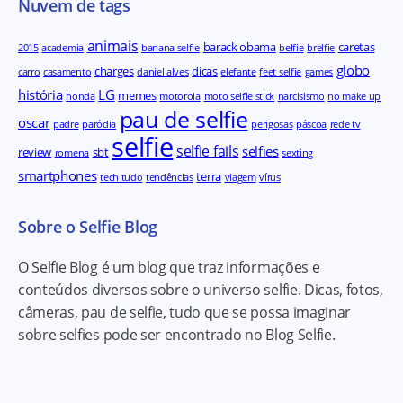
Nuvem de tags
animais
barack obama
caretas
2015
academia
banana selfie
belfie
brelfie
globo
charges
dicas
carro
casamento
daniel alves
elefante
feet selfie
games
história
LG
memes
honda
motorola
moto selfie stick
narcisismo
no make up
pau de selfie
oscar
padre
paródia
perigosas
páscoa
rede tv
selfie
selfie fails
selfies
review
sbt
romena
sexting
smartphones
terra
tech tudo
tendências
viagem
vírus
Sobre o Selfie Blog
O Selfie Blog é um blog que traz informações e
conteúdos diversos sobre o universo selfie. Dicas, fotos,
câmeras, pau de selfie, tudo que se possa imaginar
sobre selfies pode ser encontrado no Blog Selfie.