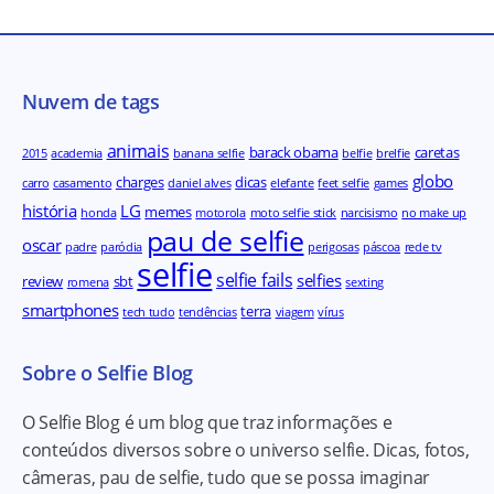
Nuvem de tags
animais
barack obama
caretas
2015
academia
banana selfie
belfie
brelfie
globo
charges
dicas
carro
casamento
daniel alves
elefante
feet selfie
games
história
LG
memes
honda
motorola
moto selfie stick
narcisismo
no make up
pau de selfie
oscar
padre
paródia
perigosas
páscoa
rede tv
selfie
selfie fails
selfies
review
sbt
romena
sexting
smartphones
terra
tech tudo
tendências
viagem
vírus
Sobre o Selfie Blog
O Selfie Blog é um blog que traz informações e
conteúdos diversos sobre o universo selfie. Dicas, fotos,
câmeras, pau de selfie, tudo que se possa imaginar