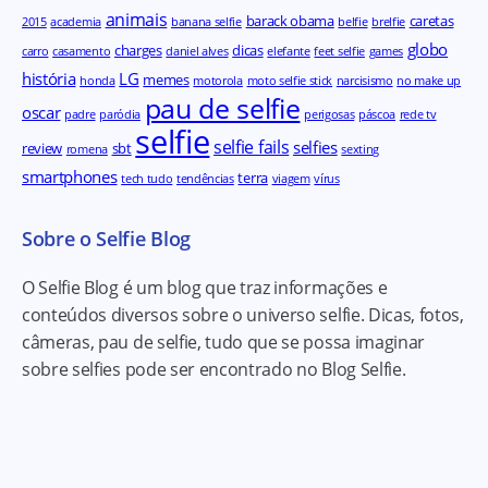
animais
barack obama
caretas
2015
academia
banana selfie
belfie
brelfie
globo
charges
dicas
carro
casamento
daniel alves
elefante
feet selfie
games
história
LG
memes
honda
motorola
moto selfie stick
narcisismo
no make up
pau de selfie
oscar
padre
paródia
perigosas
páscoa
rede tv
selfie
selfie fails
selfies
review
sbt
romena
sexting
smartphones
terra
tech tudo
tendências
viagem
vírus
Sobre o Selfie Blog
O Selfie Blog é um blog que traz informações e
conteúdos diversos sobre o universo selfie. Dicas, fotos,
câmeras, pau de selfie, tudo que se possa imaginar
sobre selfies pode ser encontrado no Blog Selfie.