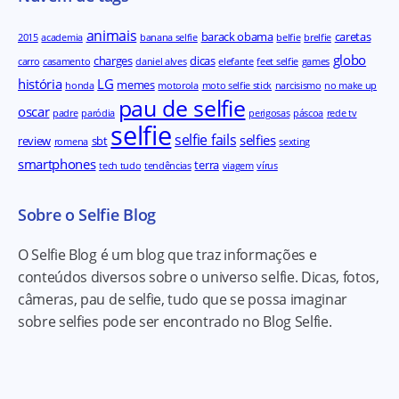
animais
barack obama
caretas
2015
academia
banana selfie
belfie
brelfie
globo
charges
dicas
carro
casamento
daniel alves
elefante
feet selfie
games
história
LG
memes
honda
motorola
moto selfie stick
narcisismo
no make up
pau de selfie
oscar
padre
paródia
perigosas
páscoa
rede tv
selfie
selfie fails
selfies
review
sbt
romena
sexting
smartphones
terra
tech tudo
tendências
viagem
vírus
Sobre o Selfie Blog
O Selfie Blog é um blog que traz informações e
conteúdos diversos sobre o universo selfie. Dicas, fotos,
câmeras, pau de selfie, tudo que se possa imaginar
sobre selfies pode ser encontrado no Blog Selfie.