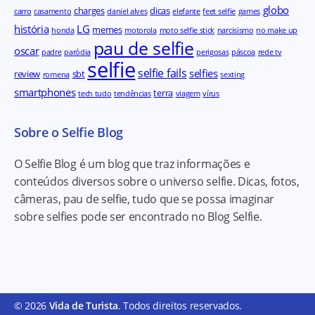
globo
charges
dicas
carro
casamento
daniel alves
elefante
feet selfie
games
história
LG
memes
honda
motorola
moto selfie stick
narcisismo
no make up
pau de selfie
oscar
padre
paródia
perigosas
páscoa
rede tv
selfie
selfie fails
selfies
review
sbt
romena
sexting
smartphones
terra
tech tudo
tendências
viagem
vírus
Sobre o Selfie Blog
O Selfie Blog é um blog que traz informações e
conteúdos diversos sobre o universo selfie. Dicas, fotos,
câmeras, pau de selfie, tudo que se possa imaginar
sobre selfies pode ser encontrado no Blog Selfie.
© 2026
Vida de Turista
. Todos direitos reservados.