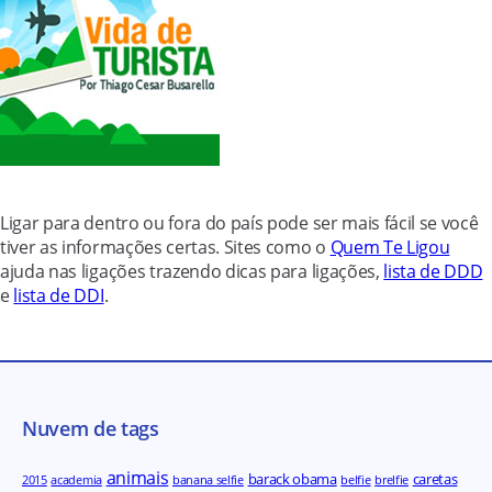
Ligar para dentro ou fora do país pode ser mais fácil se você
tiver as informações certas. Sites como o
Quem Te Ligou
ajuda nas ligações trazendo dicas para ligações,
lista de DDD
e
lista de DDI
.
Nuvem de tags
animais
barack obama
caretas
2015
academia
banana selfie
belfie
brelfie